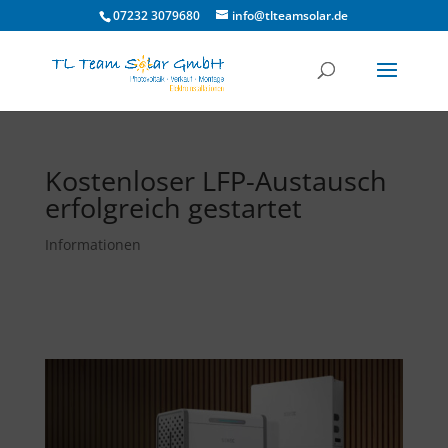
07232 3079680
info@tlteamsolar.de
Kostenloser LFP-Austausch
erfolgreich gestartet
Informationen