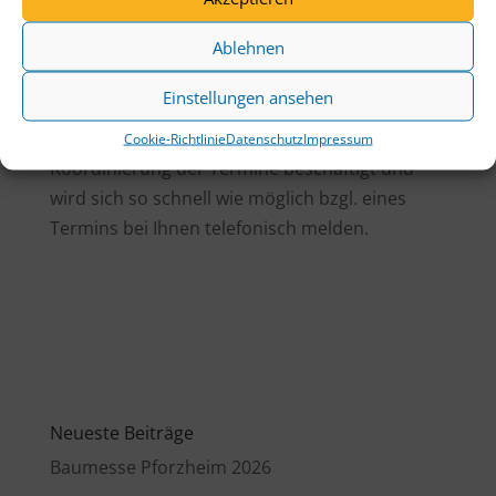
mit uns in Verbindung.
Ablehnen
Bitte haben Sie Verständnis, dass wir nicht alle
auf einmal machen können.
Einstellungen ansehen
Unsere Frau Essig ist fleißig mit der
Cookie-Richtlinie
Datenschutz
Impressum
Koordinierung der Termine beschäftigt und
wird sich so schnell wie möglich bzgl. eines
Termins bei Ihnen telefonisch melden.
Neueste Beiträge
Baumesse Pforzheim 2026