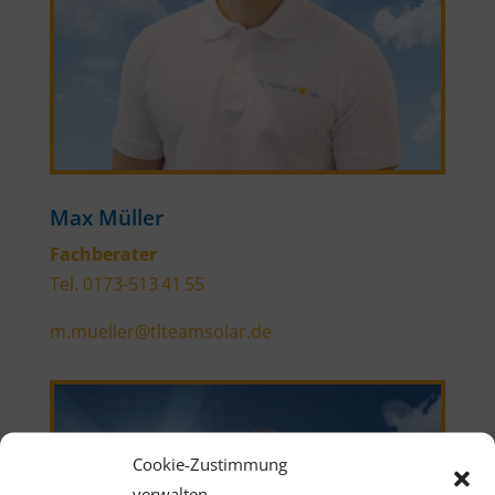
Max Müller
Fachberater
Tel. 0173-513 41 55
m.mueller@tlteamsolar.de
Cookie-Zustimmung
verwalten