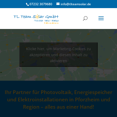
07232 3079680
info@tlteamsolar.de
Klicke hier, um Marketing-Cookies zu
akzeptieren und diesen Inhalt zu
aktivieren
Ihr Partner für Photovoltaik, Energiespeicher
und Elektroinstallationen in Pforzheim und
Region – alles aus einer Hand!