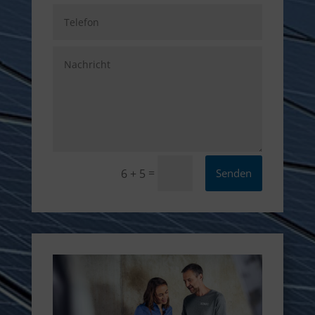
=
Senden
6 + 5