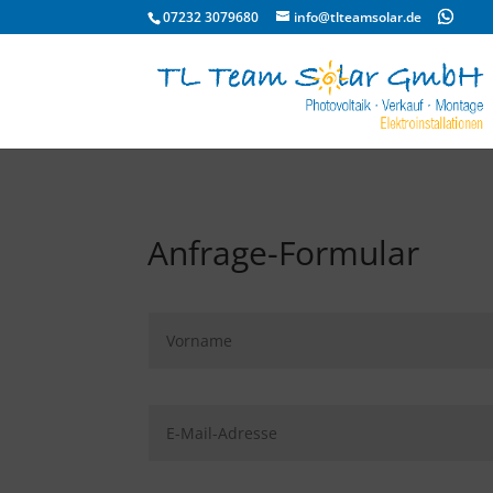
07232 3079680
info@tlteamsolar.de
Anfrage-Formular